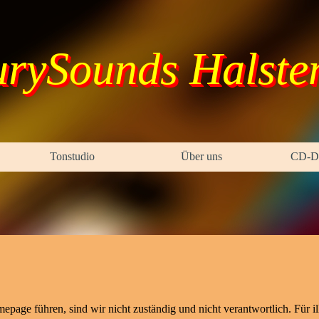
urySounds Halste
Menü überspringen
Tonstudio
Über uns
CD-Di
▼
▼
page führen, sind wir nicht zuständig und nicht verantwortlich. Für il